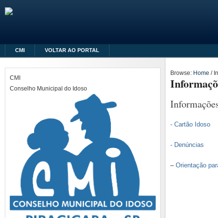
CMI
VOLTAR AO PORTAL
Browse:
Home
/
I
CMI
Informaçõ
Conselho Municipal do Idoso
Informaçõe
- Cartão Idoso
- Denúncias
–
Orientação par