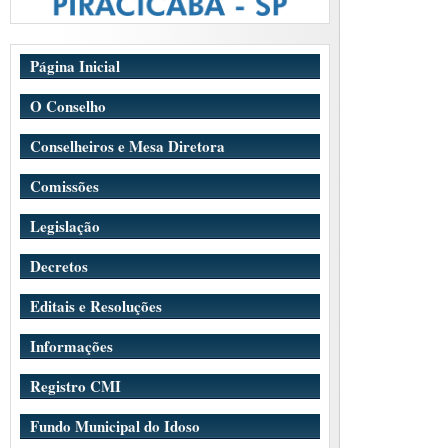
Página Inicial
O Conselho
Conselheiros e Mesa Diretora
Comissões
Legislação
Decretos
Editais e Resoluções
Informações
Registro CMI
Fundo Municipal do Idoso