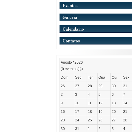
Eventos
Galeria
Calendário
Contatos
Agosto / 2026
(0 eventos(s))
Dom
Seg
Ter
Qua
Qui
Sex
26
27
28
29
30
31
2
3
4
5
6
7
9
10
11
12
13
14
16
17
18
19
20
21
23
24
25
26
27
28
30
31
1
2
3
4