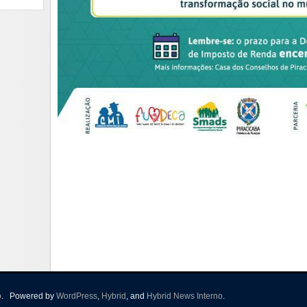
o
.
Powered by
WordPress
,
Hybrid
, and
Hybrid News Interno
.