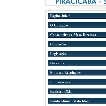
Página Inicial
O Conselho
Conselheiros e Mesa Diretora
Comissões
Legislação
Decretos
Editais e Resoluções
Informações
Registro CMI
Fundo Municipal do Idoso