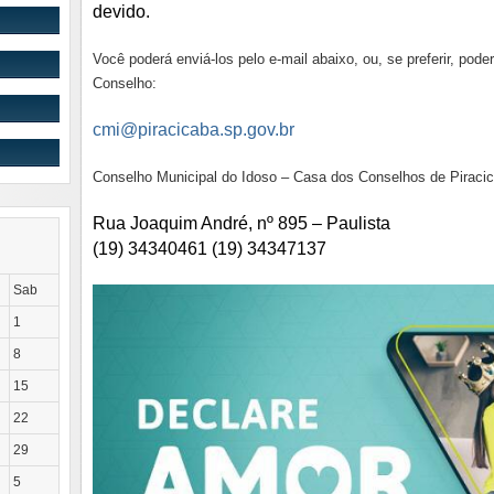
devido.
Você poderá enviá-los pelo e-mail abaixo, ou, se preferir, pod
Conselho:
cmi@piracicaba.sp.gov.br
Conselho Municipal do Idoso – Casa dos Conselhos de Piraci
Rua Joaquim André, nº 895 – Paulista
(19) 34340461 (19) 34347137
Sab
1
8
15
22
29
5