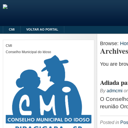
CMI
VOLTAR AO PORTAL
Browse:
Ho
CMI
Archives
Conselho Municipal do Idoso
You are brow
Adiada pa
By
admcmi
o
O Conselho
reunião Or
Posted in
Pos