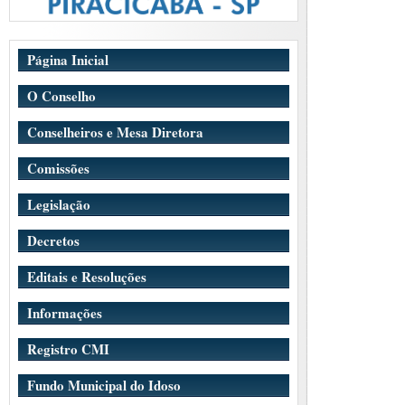
Página Inicial
O Conselho
Conselheiros e Mesa Diretora
Comissões
Legislação
Decretos
Editais e Resoluções
Informações
Registro CMI
Fundo Municipal do Idoso