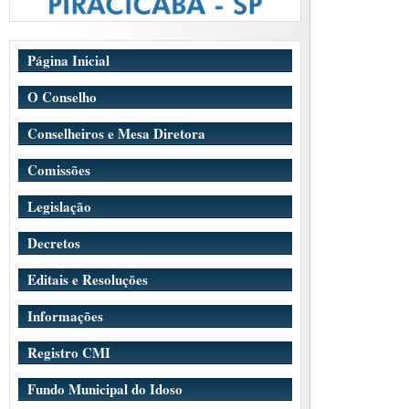
Página Inicial
O Conselho
Conselheiros e Mesa Diretora
Comissões
Legislação
Decretos
Editais e Resoluções
Informações
Registro CMI
Fundo Municipal do Idoso