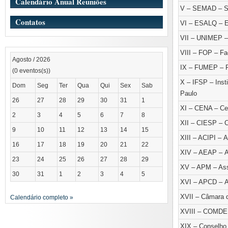
Calendário Anual Reuniões
V – SEMAD – Se
Contatos
VI – ESALQ – Es
VII – UNIMEP – 
VIII – FOP – Fa
Agosto / 2026
IX – FUMEP – F
(0 eventos(s))
X – IFSP – Inst
Dom
Seg
Ter
Qua
Qui
Sex
Sab
Paulo
26
27
28
29
30
31
1
XI – CENA – Cen
2
3
4
5
6
7
8
XII – CIESP – C
9
10
11
12
13
14
15
XIII – ACIPI – 
16
17
18
19
20
21
22
XIV – AEAP – As
23
24
25
26
27
28
29
XV – APM – Ass
30
31
1
2
3
4
5
XVI – APCD – As
XVII – Câmara d
Calendário completo »
XVIII – COMDEM
XIX – Conselho 