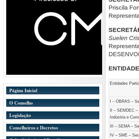
Priscila For
Represent
SECRETÁR
Suelen Cri
Represent
DESENVOL
ENTIDADE
Entidades Parti
Página Inicial
I – OBRAS – Sec
O Conselho
II – SEMDEC – 
Legislação
Indústria e Com
III – SEMA – Se
Conselheiros e Decretos
IV – SME – Sec