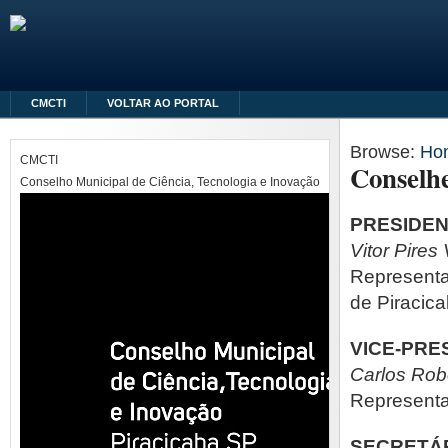
CMCTI
VOLTAR AO PORTAL
Browse:
Ho
CMCTI
Conselhe
Conselho Municipal de Ciência, Tecnologia e Inovação
PRESIDE
Vitor Pire
Representa
de Piracic
VICE-PRE
Carlos Rob
Representa
SECRETÁR