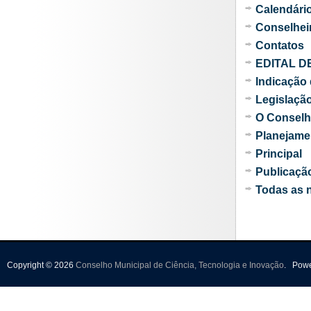
Calendário
Conselhei
Contatos
EDITAL D
Indicação
Legislaçã
O Consel
Planejame
Principal
Publicaçã
Todas as n
Copyright © 2026
Conselho Municipal de Ciência, Tecnologia e Inovação
.
Pow