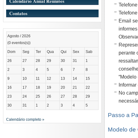
Calendário Anual Reuniões
Telefone
Contatos
Telefone
Email se
informes
Agosto / 2026
Observa
(0 eventos(s))
Represen
Dom
Seg
Ter
Qua
Qui
Sex
Sab
perante 
ressalta
26
27
28
29
30
31
1
conselhe
2
3
4
5
6
7
8
“Modelo 
9
10
11
12
13
14
15
Informar
16
17
18
19
20
21
22
No campo
23
24
25
26
27
28
29
necessár
30
31
1
2
3
4
5
Passo a Pa
Calendário completo »
Modelo de 