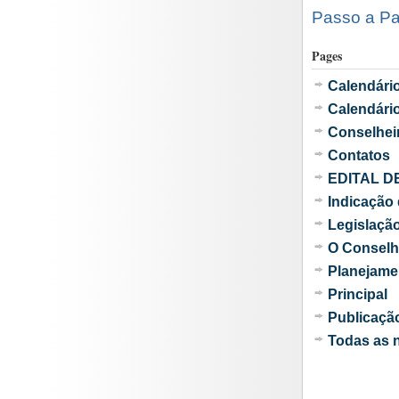
Passo a Pa
Pages
Calendári
Calendário
Conselhei
Contatos
EDITAL D
Indicação
Legislaçã
O Consel
Planejame
Principal
Publicaçã
Todas as n