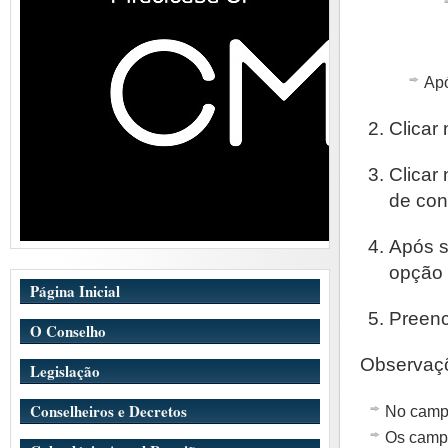
Apó
Clicar
Clicar
de con
Após s
opção “
Página Inicial
Preenc
O Conselho
Observaç
Legislação
Conselheiros e Decretos
No campo
Os camp