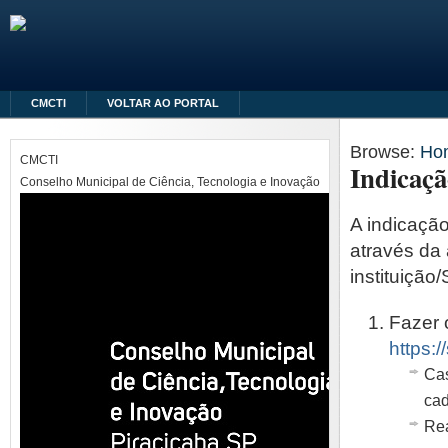
CMCTI
VOLTAR AO PORTAL
Browse:
Ho
CMCTI
Indicaçã
Conselho Municipal de Ciência, Tecnologia e Inovação
A indicação
através da 
instituição/
Fazer 
https:
Cas
cad
Rea