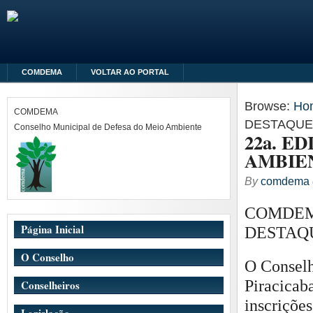
COMDEMA
VOLTAR AO PORTAL
Browse:
Ho
COMDEMA
DESTAQUE
Conselho Municipal de Defesa do Meio Ambiente
22a. E
AMBIE
By
comdema
COMDEMA
Página Inicial
DESTAQ
O Conselho
O Conselh
Piracicab
Conselheiros
inscriçõe