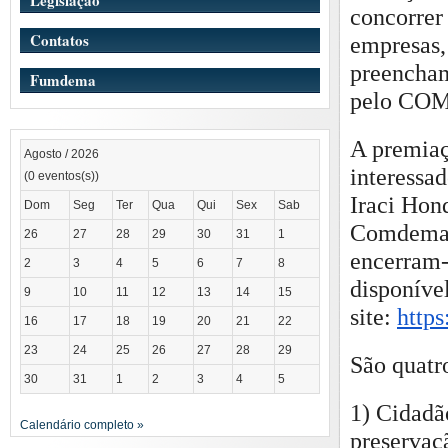
Legislação
concorrer
Contatos
empresas,
preencham
Fumdema
pelo CO
A premiaç
Agosto / 2026
interessa
(0 eventos(s))
Iraci Hon
Dom
Seg
Ter
Qua
Qui
Sex
Sab
Comdema, 
26
27
28
29
30
31
1
encerram-
2
3
4
5
6
7
8
disponíve
9
10
11
12
13
14
15
site:
https
16
17
18
19
20
21
22
23
24
25
26
27
28
29
São quatr
30
31
1
2
3
4
5
1) Cidadão
Calendário completo »
preservaç