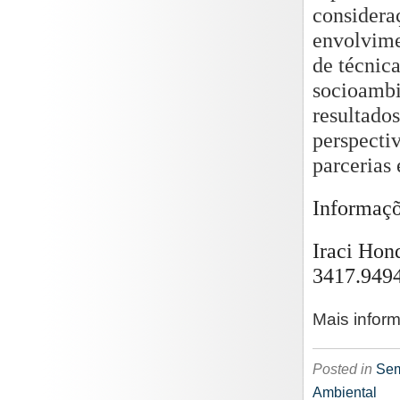
considera
envolvime
de técnic
socioambi
resultado
perspectiv
parcerias
Informaçõ
Iraci Hon
3417.949
Mais infor
Posted in
Sem
Ambiental