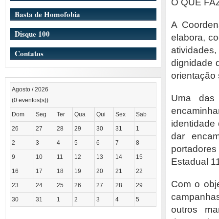
O QUE FAZ
Basta de Homofobia
A Coorden
Disque 100
elabora, c
atividade
Contatos
dignidade
orientação 
Agosto / 2026
Uma das 
(0 eventos(s))
encaminhar
Dom
Seg
Ter
Qua
Qui
Sex
Sab
identidade
26
27
28
29
30
31
1
dar encam
2
3
4
5
6
7
8
portadore
9
10
11
12
13
14
15
Estadual 1
16
17
18
19
20
21
22
Com o obj
23
24
25
26
27
28
29
campanhas 
30
31
1
2
3
4
5
outros ma