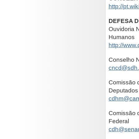
http://pt.w
DEFESA D
Ouvidoria N
Humanos
http://www
Conselho 
cncd@sdh.
Comissão d
Deputados
cdhm@cama
Comissão d
Federal
cdh@senad