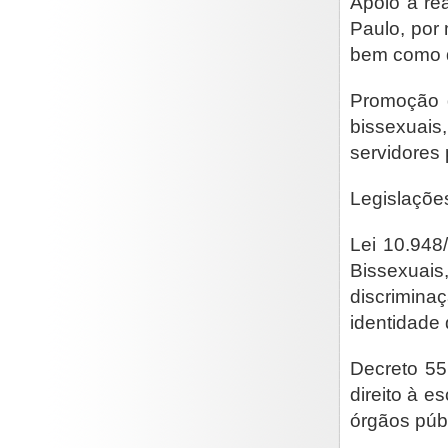
Apoio à re
Paulo, por 
bem como de
Promoção d
bissexuais
servidores
Legislaçõe
Lei 10.948
Bissexuai
discrimin
identidade
Decreto 55
direito à 
órgãos púb