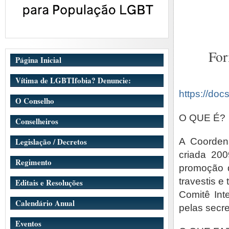
For
Página Inicial
Vítima de LGBTIfobia? Denuncie:
https://d
O Conselho
O QUE É?
Conselheiros
A Coordena
Legislação / Decretos
criada 200
Regimento
promoção d
travestis 
Editais e Resoluções
Comitê Int
Calendário Anual
pelas secre
Eventos