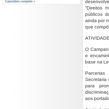
desenvolve
Calendário completo »
“Direitos 
públicos 
ainda por 
que compõe
ATIVIDAD
O Campanha
e encamin
base na Le
Parcerias
Secretaria
para pro
discrimina
aos portad