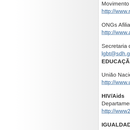
Movimento 
http://www
ONGs Afili
http://www.
Secretaria
lgbt@sdh.g
EDUCAÇÃ
União Naci
http://www
HIV/Aids
Departamen
http://www
IGUALDA