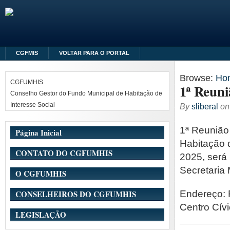
CGFMIS
VOLTAR PARA O PORTAL
Browse:
Ho
CGFUMHIS
1ª Reun
Conselho Gestor do Fundo Municipal de Habitação de
Interesse Social
By
sliberal
o
1ª Reunião
Página Inicial
Habitação 
CONTATO DO CGFUMHIS
2025, será 
Secretaria 
O CGFUMHIS
Endereço: 
CONSELHEIROS DO CGFUMHIS
Centro Cívi
LEGISLAÇÃO