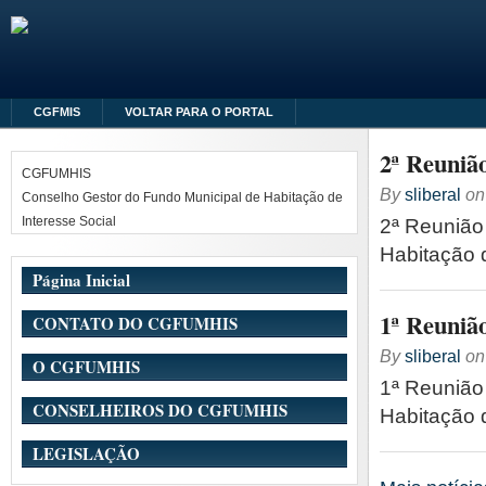
CGFMIS
VOLTAR PARA O PORTAL
2ª Reuni
CGFUMHIS
By
sliberal
o
Conselho Gestor do Fundo Municipal de Habitação de
Interesse Social
2ª Reunião
Habitação 
Página Inicial
1ª Reuni
CONTATO DO CGFUMHIS
By
sliberal
o
O CGFUMHIS
1ª Reunião
CONSELHEIROS DO CGFUMHIS
Habitação 
LEGISLAÇÃO