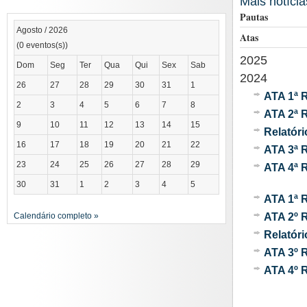
Mais notícia
Pautas
Agosto / 2026
Atas
(0 eventos(s))
2025
Dom
Seg
Ter
Qua
Qui
Sex
Sab
2024
26
27
28
29
30
31
1
ATA 1ª 
2
3
4
5
6
7
8
ATA 2ª 
9
10
11
12
13
14
15
Relatór
16
17
18
19
20
21
22
ATA 3ª 
23
24
25
26
27
28
29
ATA 4ª 
30
31
1
2
3
4
5
ATA 1ª 
ATA 2º 
Calendário completo »
Relatór
ATA 3º 
ATA 4º 