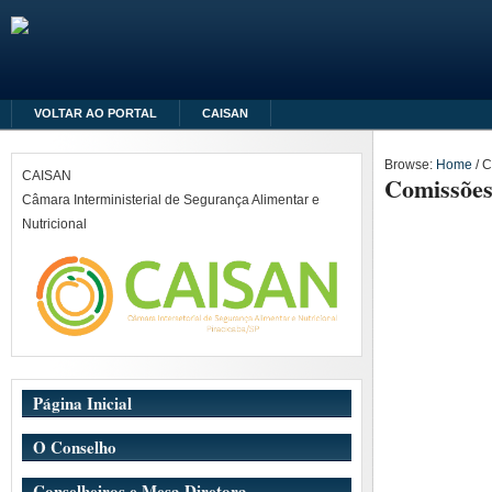
VOLTAR AO PORTAL
CAISAN
Browse:
Home
/
C
CAISAN
Comissõe
Câmara Interministerial de Segurança Alimentar e
Nutricional
Página Inicial
O Conselho
Conselheiros e Mesa Diretora