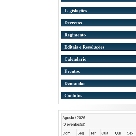
Legislações
Decretos
Regimento
Editais e Resoluções
Calendário
Eventos
Demandas
Contatos
Agosto / 2026
(0 eventos(s))
Dom
Seg
Ter
Qua
Qui
Sex