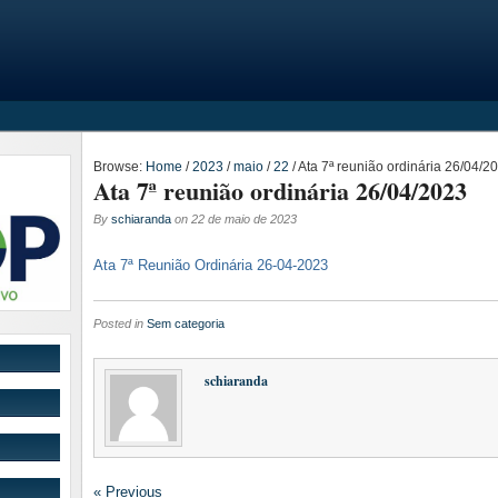
Browse:
Home
/
2023
/
maio
/
22
/
Ata 7ª reunião ordinária 26/04/2
Ata 7ª reunião ordinária 26/04/2023
By
schiaranda
on
22 de maio de 2023
Ata 7ª Reunião Ordinária 26-04-2023
Posted in
Sem categoria
schiaranda
« Previous