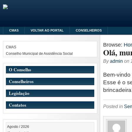
CMAS
VOLTAR AO PORTAL
CONSELHEIROS
Browse:
Ho
CMAS
Olá, mu
Conselho Municipal de Assistência Social
By
admin
on
O Conselho
Bem-vindo
Conselheiros
Esse é o se
brincadeira
Legislação
Contatos
Posted in
Sem
Agosto / 2026