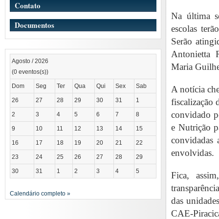
Contato
Na última 
Documentos
escolas terã
Serão atingi
Antonietta
Agosto / 2026
Maria Guilh
(0 eventos(s))
Dom
Seg
Ter
Qua
Qui
Sex
Sab
A notícia ch
26
27
28
29
30
31
1
fiscalização
convidado pe
2
3
4
5
6
7
8
e Nutrição p
9
10
11
12
13
14
15
convidadas a
16
17
18
19
20
21
22
envolvidas.
23
24
25
26
27
28
29
30
31
1
2
3
4
5
Fica, assim
transparênc
Calendário completo »
das unidades
CAE-Piracica