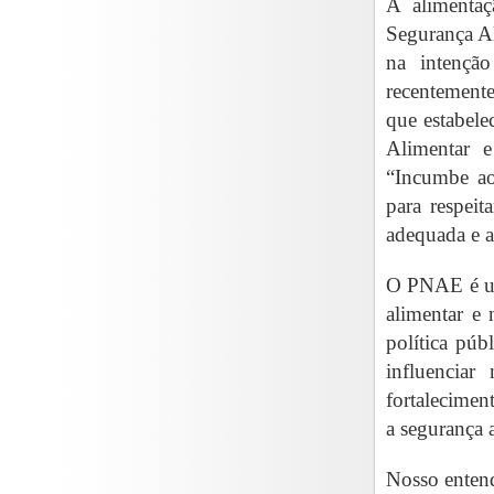
A alimentaç
Segurança Al
na intenção
recentement
que estabel
Alimentar 
“Incumbe ao 
para respeit
adequada e a
O PNAE é uma
alimentar e
política púb
influenciar
fortalecimen
a segurança a
Nosso entend