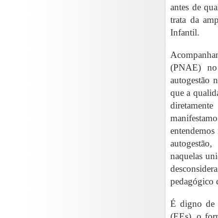
antes de qua
trata da amp
Infantil.
Acompanhan
(PNAE) no 
autogestão 
que a qualid
diretamente
manifestamo
entendemos r
autogestão,
naquelas uni
desconside
pedagógico d
É digno de n
(EEs), o for