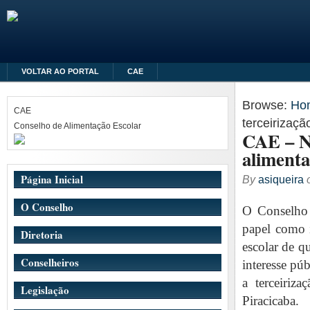
VOLTAR AO PORTAL
CAE
Browse:
Ho
CAE
terceirizaçã
Conselho de Alimentação Escolar
CAE – No
alimenta
Página Inicial
By
asiqueira
O Conselho
O Conselho 
papel
como i
Diretoria
escolar de q
Conselheiros
interesse pú
a terceiriz
Legislação
Piracicaba.