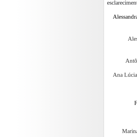
esclarecimen
Alessandr
Ale
A
ntô
Ana Lúcia 
F
Mari