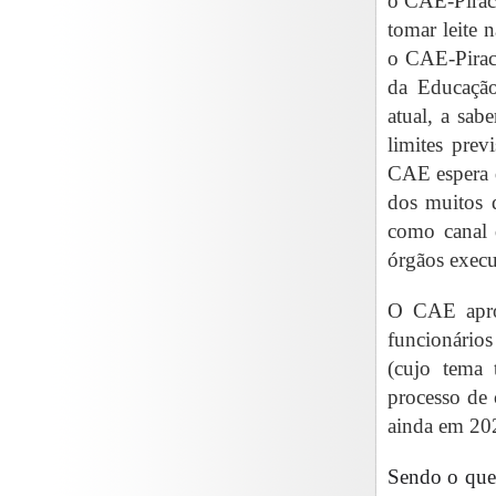
o CAE-Piraci
tomar leite 
o CAE-Pirac
da Educação
atual, a sab
limites prev
CAE espera q
dos muitos 
como canal d
órgãos execu
O CAE aprov
funcionários
(cujo tema 
processo de 
ainda em 202
Sendo o que